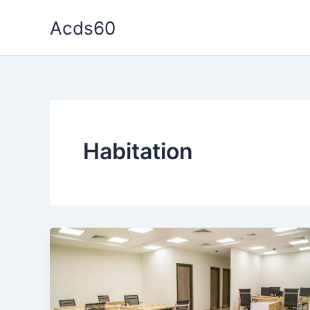
Aller
Acds60
au
contenu
Habitation