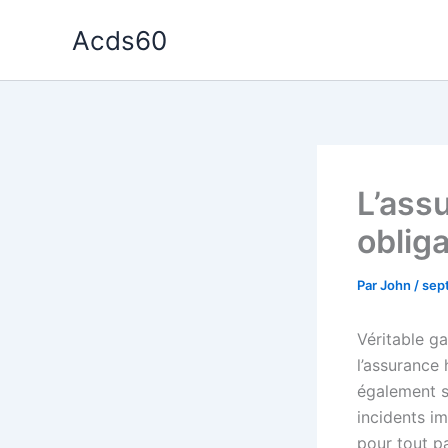
Aller
Acds60
au
contenu
L’ass
obliga
Par
John
/
sep
Véritable ga
l’assurance 
également s
incidents im
pour tout p