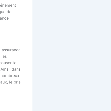
événement
que de
rance
ne assurance
 les
souscrite
Ainsi, dans
de nombreux
aux, le bris