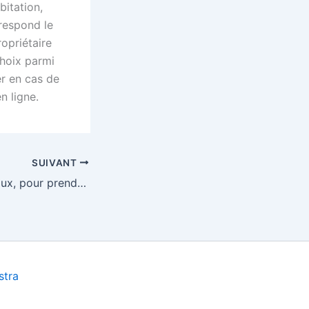
bitation,
respond le
ropriétaire
choix parmi
r en cas de
n ligne.
SUIVANT
L’assurance animaux, pour prendre en charge leur santé
stra