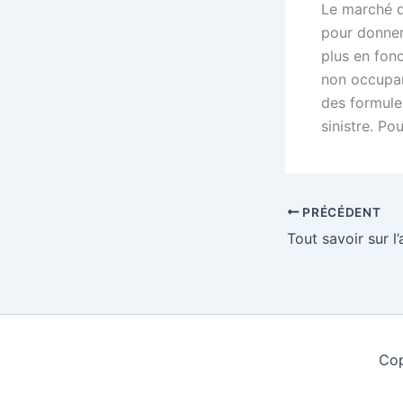
Le marché d
pour donner
plus en fonc
non occupan
des formule
sinistre. Po
PRÉCÉDENT
Cop